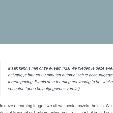
Maak kennis met onze
e-learnings
! We bieden je deze
e-le
ontvang je binnen 30 minuten automatisch je accountgegeve
leeromgeving. Plaats de e-learning eenvoudig in het winkel
voltooien (geen betaalgegevens vereist).
In deze e-learning leggen we uit wat bestaanszekerheid is. We
de wet is verankerd, wie verantwoordelijk is voor het beleid e