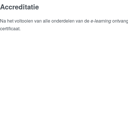
Accreditatie
Na het voltooien van alle onderdelen van de
e-learning
ontvang
certificaat.
Wil je meer weten?
Vul hier je naam en e-mailadres in en je ontvangt van ons mee