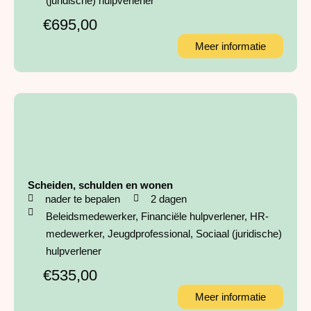
(juridische) hulpverlener
€695,00
Meer informatie
Scheiden, schulden en wonen
nader te bepalen
2 dagen
Beleidsmedewerker
,
Financiële hulpverlener
,
HR-
medewerker
,
Jeugdprofessional
,
Sociaal (juridische)
hulpverlener
€535,00
Meer informatie