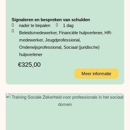
Signaleren en bespreken van schulden
nader te bepalen
1 dag
Beleidsmedewerker
,
Financiële hulpverlener
,
HR-
medewerker
,
Jeugdprofessional
,
Onderwijsprofessional
,
Sociaal (juridische)
hulpverlener
€325,00
Meer informatie