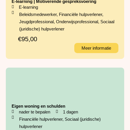
E-learning | Motiverende gespreksvoering
E-learning
Beleidsmedewerker
,
Financiële hulpverlener
,
Jeugdprofessional
,
Onderwijsprofessional
,
Sociaal
(juridische) hulpverlener
€95,00
Meer informatie
Eigen woning en schulden
nader te bepalen
1 dagen
Financiële hulpverlener
,
Sociaal (juridische)
hulpverlener