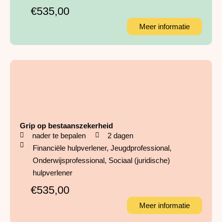
€535,00
Meer informatie
Grip op bestaanszekerheid
nader te bepalen
2 dagen
Financiële hulpverlener
,
Jeugdprofessional
,
Onderwijsprofessional
,
Sociaal (juridische)
hulpverlener
€535,00
Meer informatie