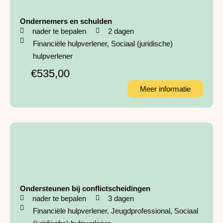
Ondernemers en schulden
nader te bepalen
2 dagen
Financiële hulpverlener
,
Sociaal (juridische)
hulpverlener
€535,00
Meer informatie
Ondersteunen bij conflictscheidingen
nader te bepalen
3 dagen
Financiële hulpverlener
,
Jeugdprofessional
,
Sociaal