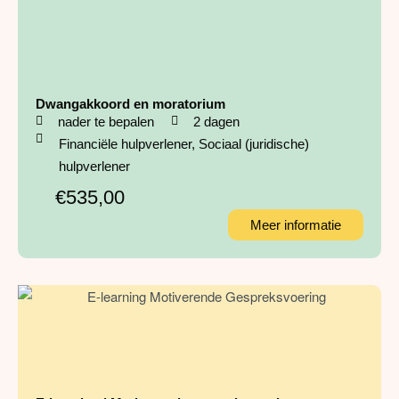
Dwangakkoord en moratorium
nader te bepalen
2 dagen
Financiële hulpverlener
,
Sociaal (juridische)
hulpverlener
€535,00
Meer informatie