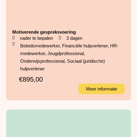
Motiverende gespreksvoering
nader te bepalen
3 dagen
Beleidsmedewerker
,
Financiële hulpverlener
,
HR-
medewerker
,
Jeugdprofessional
,
Onderwijsprofessional
,
Sociaal (juridische)
hulpverlener
€895,00
Meer informatie